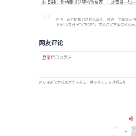
薛:鹤翔：新动能引领非均衡复苏
莎普爱—思
声明：证券时报力求信息真实、准确，文章提及内
下载“证券时报”官方APP，或关注官方微信公众
网友评论
登录
后可以发言
网友评论仅供其表达个人看法，并不表明证券时报立场