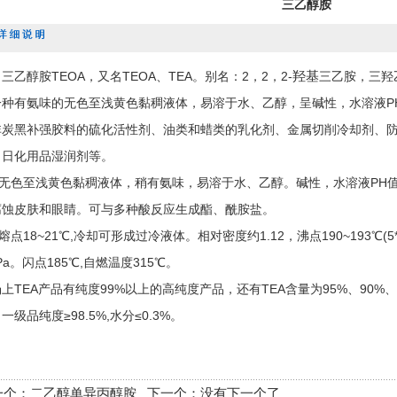
三乙醇胺
醇胺TEOA，又名TEOA、TEA。别名：2，2，2-
羟基
三乙胺，三羟
一种有氨味的无色至浅黄色黏稠液体，易溶于水、乙醇，呈碱性，水溶液PH
非炭黑补强胶料的硫化活性剂、油类和蜡类的乳化剂、金属切削冷却剂、
、日化用品湿润剂等。
色至浅黄色黏稠液体，稍有氨味，易溶于水、
乙醇
。碱性，水溶液PH
腐蚀皮肤和眼睛。可与多种酸反应生成酯、酰胺盐。
18~21℃,冷却可形成过冷液体。相对密度约1.12，沸点190~193℃(5*
3Pa。闪点185℃,自燃温度315℃。
上TEA产品有纯度99%以上的高纯度产品，还有TEA含量为95%、90
一级品纯度≥98.5%,水分≤0.3%。
一个：
二乙醇单异丙醇胺
下一个：没有下一个了