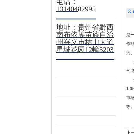
电话：
13140482995
地址：贵州省黔西
三乙
南布依族苗族自治
是
州兴义市桔山大道
作
星城花园12幢3203
剂
无
气
熔点
1.
市场
等。
上