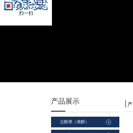
扫一扫
产品
展示
泛醇类（准醇）
+