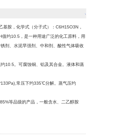
乙基胺，化学式（分子式）：C6H15O3N，
值约10.5，是一种用途广泛的化工原料，用
防锈剂、水泥早强剂、中和剂、酸性气体吸收
值约10.5。可腐蚀铜、铝及其合金。液体和蒸
133Pa),常压下约335℃分解。蒸气压约
%、85%等品级的产品，一般含水、二乙醇胺