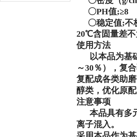
〇
密度（
g/c
〇
PH
值
;
≥
8
〇
稳定值
;
不
20
℃含固量差不
使用方法
以本品为基
～
30
％），复合
复配成各类助磨
醇类，优化原配
注意事项
本品具有多
离子混入。
采用本品作为基