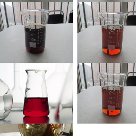
三乙醇胺
矿渣助磨剂
水泥助磨剂
阳性聚合多元醇w15y1
阳性聚合多元醇w1y11
阴型聚合多元醇c5d11l7