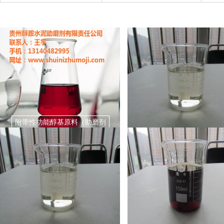
附带性功能醇基原料（助磨剂
用）
三乙丙醇胺