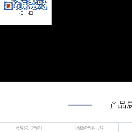
扫一扫
产品展
泛醇类（准醇）
阳型聚合多元醇