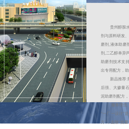
贵州醇胺
剂
与原料
研发、
磨剂,液体助磨
剂,二乙醇单异
助磨剂技术支
出专用配方，助
新品推荐
后强、大掺量石
泥助磨剂配方，
服务理念：
“一厂一设计”
方”，去除“批量