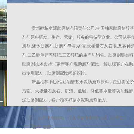
贵州醇胺水泥助磨剂有限责任公司,中国独家助磨剂醇
剂
与原料
研发、生产、营销、服务的科技型企业。公司从事多
磨剂,液体助磨剂,助磨剂母液,矿渣,大掺量石灰石,以及各种
剂,二乙醇单异丙醇胺,三乙醇胺的生产与销售。助磨剂醇类科
助磨剂技术支持（更新客户现助磨剂配比、解决现客户在助
出专用配方，助磨剂配比问题探讨。
新品推荐:附加性功能醇基水泥助磨剂原料（已过实验
后强、大掺量石灰石、矿渣、低碱、降低蓄水量等功能性醇
泥助磨剂配方，客户独享47副水泥助磨剂配方。
服务理念：一厂一设计。
“一厂一设计”是针对每一个客户的熟料混合材、粉磨工艺、
方”，去除“批量”。