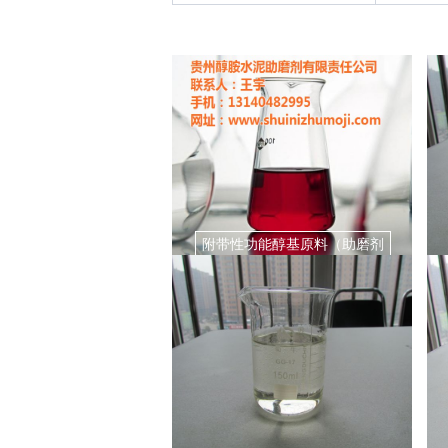
附带性功能醇基原料（助磨剂
用）