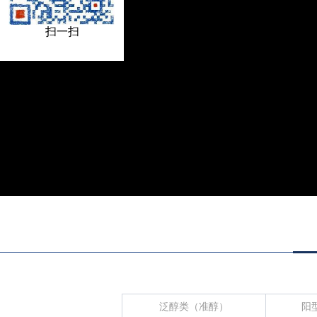
扫一扫
泛醇类（准醇）
阳