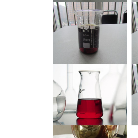
三乙醇胺
水泥助磨剂
阳性聚合多元醇w1y11